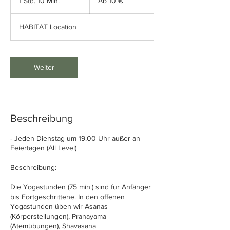
1 Std. 10 Min.
1
Ab 10 €
Euro
S
t
HABITAT Location
d
1
0
M
Weiter
i
n
.
Beschreibung
- Jeden Dienstag um 19.00 Uhr außer an
Feiertagen (All Level)
Beschreibung:
Die Yogastunden (75 min.) sind für Anfänger
bis Fortgeschrittene. In den offenen
Yogastunden üben wir Asanas
(Körperstellungen), Pranayama
(Atemübungen), Shavasana