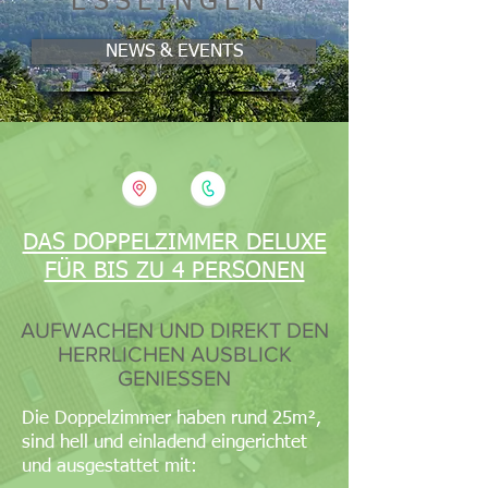
ESSLINGEN
NEWS & EVENTS
DAS DOPPELZIMMER DELUXE
FÜR BIS ZU 4 PERSONEN
AUFWACHEN UND DIREKT DEN
HERRLICHEN AUSBLICK
GENIESSEN
Die Doppelzimmer haben rund 25m²,
sind hell und einladend eingerichtet
und ausgestattet mit: