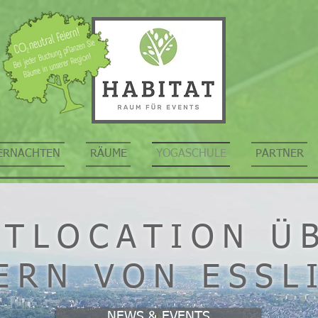
ERNACHTEN
RÄUME
YOGASCHULE
PARTNER
ETLOCATION Ü
ERN VON ESSL
NEWS & EVENTS