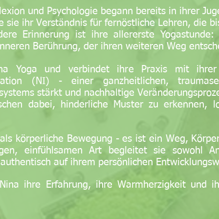
flexion und Psychologie begann bereits in ihrer J
e sie ihr Verständnis für fernöstliche Lehren, die b
dere Erinnerung ist ihre allererste Yogastund
nneren Berührung, der ihren weiteren Weg entsche
ina Yoga und verbindet ihre Praxis mit ihre
ration (NI) - einer ganzheitlichen, traumas
nsystems stärkt und nachhaltige Veränderungsproz
schen dabei, hinderliche Muster zu erkennen, 
 als körperliche Bewegung - es ist ein Weg, Körper
igen, einfühlsamen Art begleitet sie sowohl A
 authentisch auf ihrem persönlichen Entwicklungs
Nina ihre Erfahrung, ihre Warmherzigkeit und ih