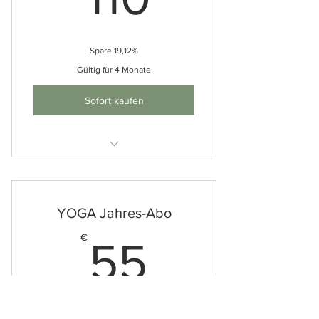
Spare 19,12%
Gültig für 4 Monate
Sofort kaufen
Offene Stunden VOR ORT
Offene Stunden ONLINE
YOGA Jahres-Abo
55€
€
55
jeden Monat
Unbegränzter Zugang für ein Jahr