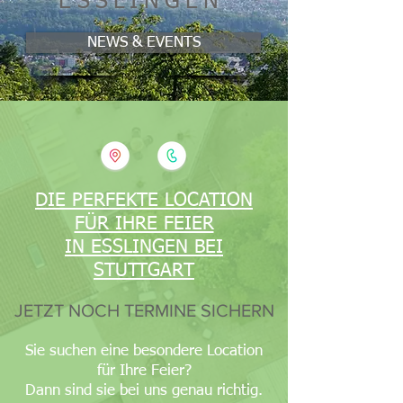
ESSLINGEN
NEWS & EVENTS
DIE PERFEKTE LOCATION
FÜR IHRE FEIER
IN ESSLINGEN BEI
STUTTGART
JETZT NOCH TERMINE SICHERN
Sie suchen eine besondere Location
für Ihre Feier?
Dann sind sie bei uns genau richtig.