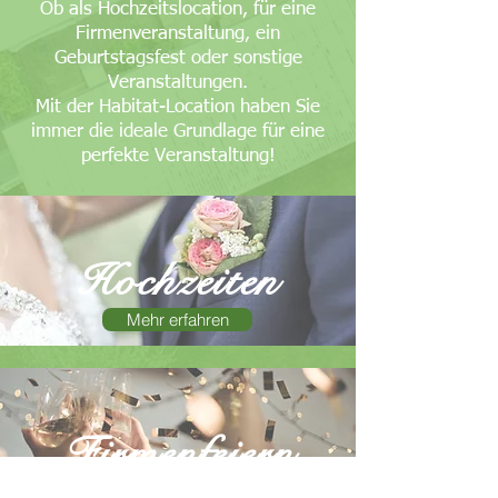
Ob als Hochzeitslocation, für eine
Firmenveranstaltung, ein
Geburtstagsfest oder sonstige
Veranstaltungen.
Mit der Habitat-Location haben Sie
immer die ideale Grundlage für eine
perfekte Veranstaltung!
Hochzeiten
Mehr erfahren
Firmenfeiern
Mehr erfahren